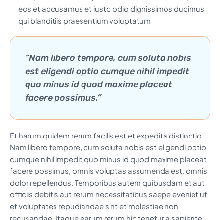
eos et accusamus et iusto odio dignissimos ducimus
qui blanditiis praesentium voluptatum
“Nam libero tempore, cum soluta nobis
est eligendi optio cumque nihil impedit
quo minus id quod maxime placeat
facere possimus.”
Et harum quidem rerum facilis est et expedita distinctio.
Nam libero tempore, cum soluta nobis est eligendi optio
cumque nihil impedit quo minus id quod maxime placeat
facere possimus, omnis voluptas assumenda est, omnis
dolor repellendus. Temporibus autem quibusdam et aut
officiis debitis aut rerum necessitatibus saepe eveniet ut
et voluptates repudiandae sint et molestiae non
recusandae. Itaque earum rerum hic tenetur a sapiente