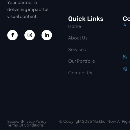
Your partner in
delivering impactful
visual content.
Quick Links
Co
Home
About Us
Services
Our Portfolio
Contact Us
Support
Privacy Policy
© Copyright 2025 Markhor Now. All Rig
Terms Of Conditions