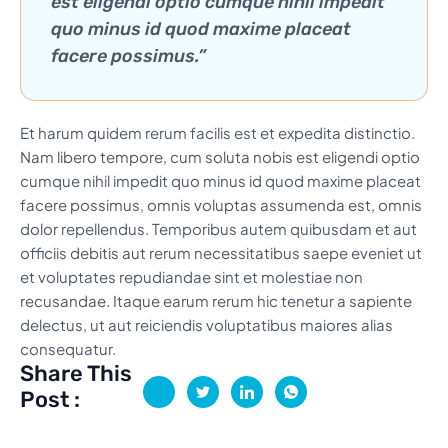
est eligendi optio cumque nihil impedit
quo minus id quod maxime placeat
facere possimus.”
Et harum quidem rerum facilis est et expedita distinctio.
Nam libero tempore, cum soluta nobis est eligendi optio
cumque nihil impedit quo minus id quod maxime placeat
facere possimus, omnis voluptas assumenda est, omnis
dolor repellendus. Temporibus autem quibusdam et aut
officiis debitis aut rerum necessitatibus saepe eveniet ut
et voluptates repudiandae sint et molestiae non
recusandae. Itaque earum rerum hic tenetur a sapiente
delectus, ut aut reiciendis voluptatibus maiores alias
consequatur.
Share This
Post :