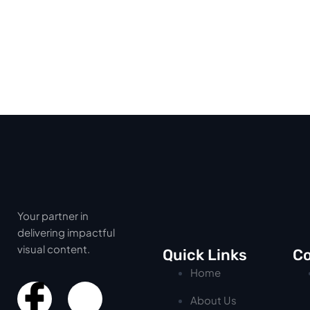
Your partner in
delivering impactful
visual content.
Quick Links
Co
Home
About Us