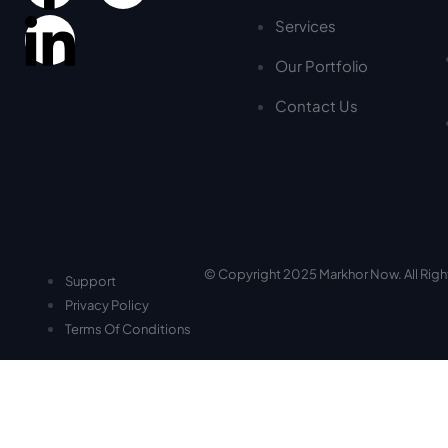
Services
Our Portfolio
Contact Us
© Copyright 2025 Markhor Now. All Rig
Support
Privacy Policy
Terms Of Conditions