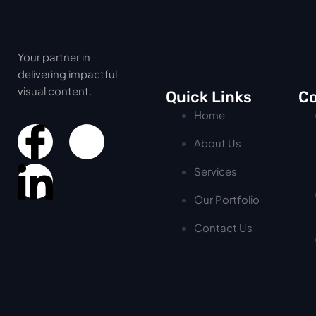
Your partner in
delivering impactful
visual content.
Quick Links
Co
Home
About Us
Services
Our Portfolio
Contact Us