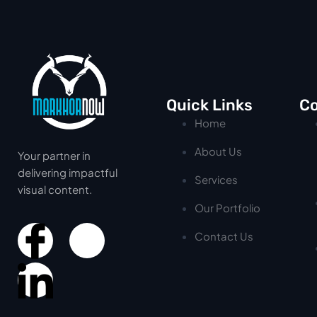
Quick Links
Co
Home
About Us
Your partner in
delivering impactful
Services
visual content.
Our Portfolio
Contact Us